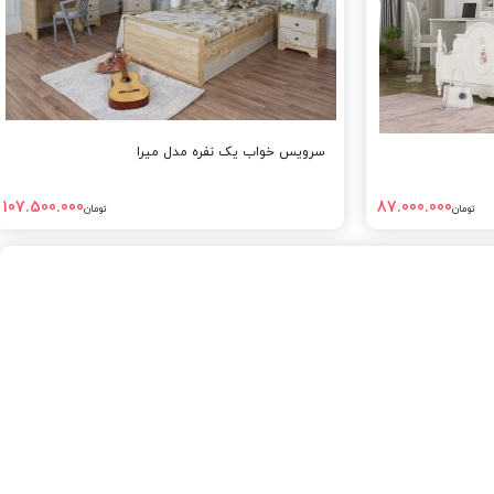
سرویس خواب یک نفره مدل میرا
107.500.000
87.000.000
تومان
تومان