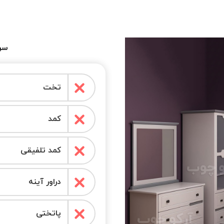
سرو
تخت
کمد
کمد تلفیقی
دراور آینه
پاتختی