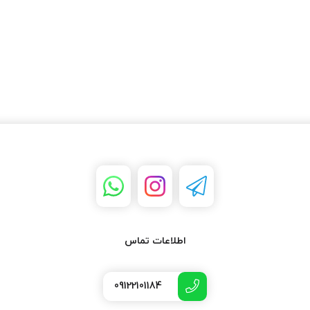
اطلاعات تماس
09122101184