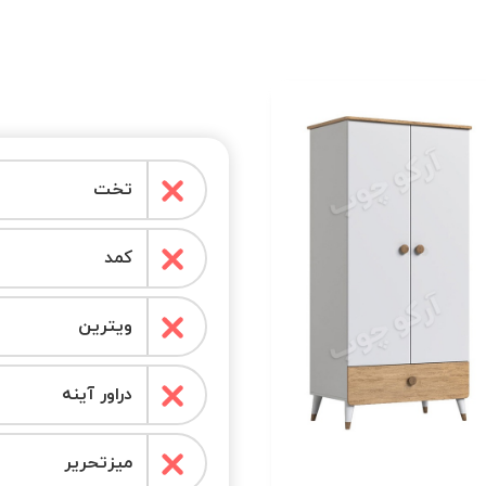
س
تخت
کمد
ویترین
دراور آینه
میزتحریر