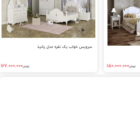
سرویس خواب یک نفره مدل پانیذ
127.000.000
150.000.000
تومان
تومان