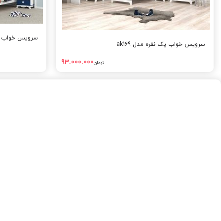
سرویس خواب ی
سرویس خواب یک نفره مدل ak169
93.000.000
تومان