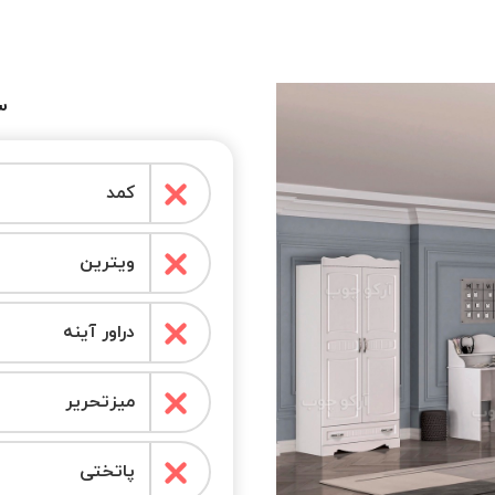
س
کمد
ویترین
دراور آینه
میزتحریر
پاتختی