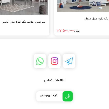
ک نفره مدل ملوان
سرویس خواب یک نفره مدل نایس
107.500.000
تومان
اطلاعات تماس
09122101184