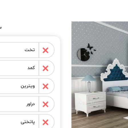
س
تخت
کمد
ویترین
دراور
پاتختی