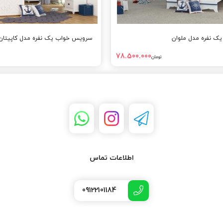
ک نفره مدل ملوان
سرویس خواب یک نفره مدل کاپیتان
78.500.000
تومان
اطلاعات تماس
09122101184