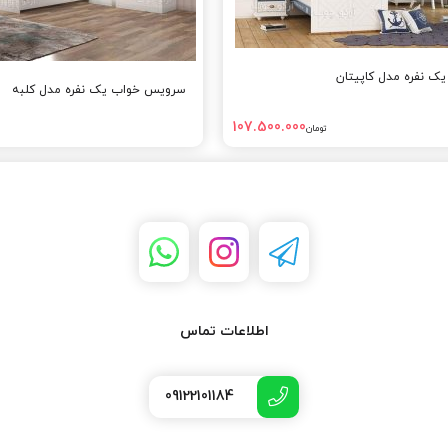
 نفره مدل کاپیتان
سرویس خواب یک نفره مدل کلبه
107.500.000
تومان
اطلاعات تماس
09122101184