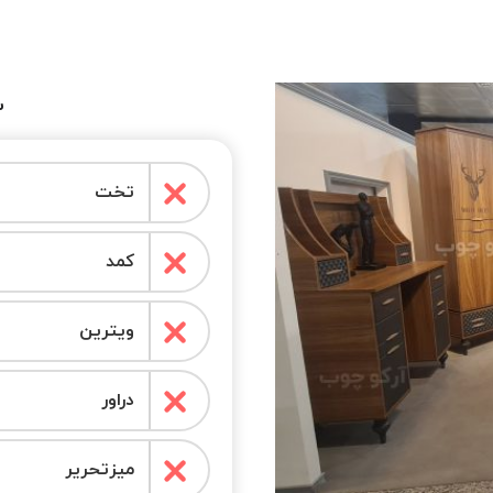
س
تخت
کمد
ویترین
دراور
میزتحریر