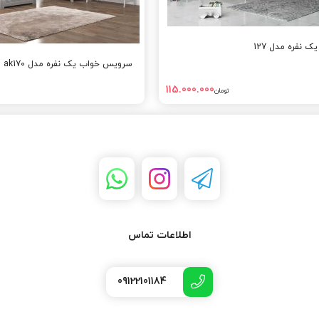
نفره مدل 127
سرویس خواب یک نفره مدل ak170
115.000.000
تومان
اطلاعات تماس
09122101184