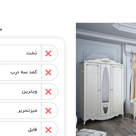
س
تخت
کمد سه درب
ویترین
میزتحریر
فایل