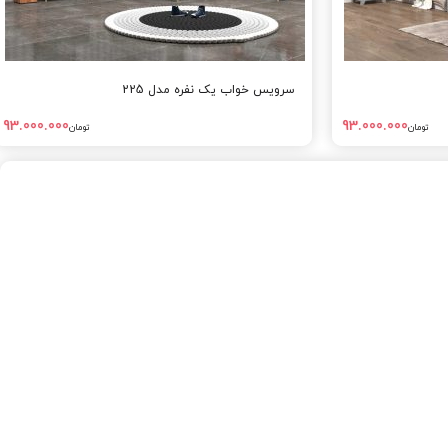
سرویس خواب یک نفره مدل 225
93.000.000
93.000.000
تومان
تومان