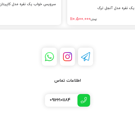
سرویس خواب یک نفره مدل کاپیتان
ک نفره مدل آنجل ترک
110.500.000
تومان
اطلاعات تماس
09122101184