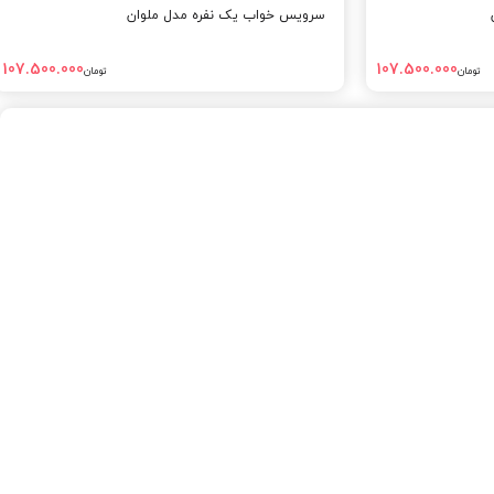
سرویس خواب یک نفره مدل ملوان
107.500.000
107.500.000
تومان
تومان