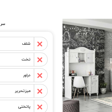
سرو
شلف
تخت
دراور
میزتحریر
پاتختی