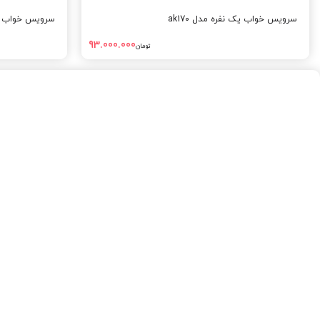
سرویس خواب یک نفره مدل ak170
سرویس خواب ی
93.000.000
تومان