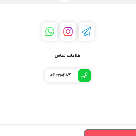
اطلاعات تماس
09122101184