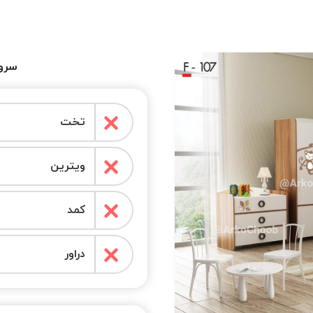
سروی
تخت
ویترین
کمد
دراور