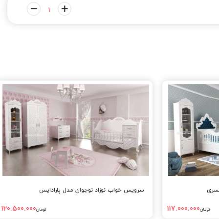
کسری
سرویس خواب نوزاد نوجوان مدل پارادایس
120.500.000
117.000.000
تومان
تومان