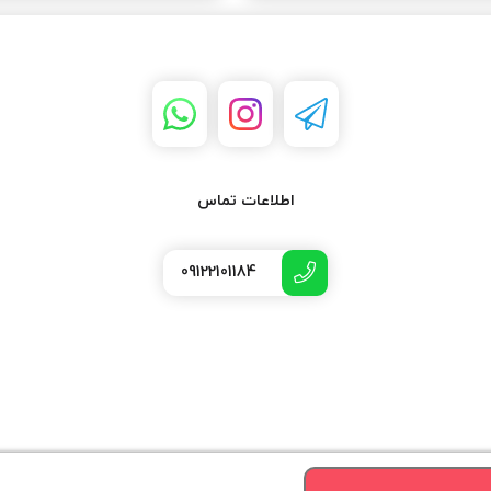
اطلاعات تماس
09122101184