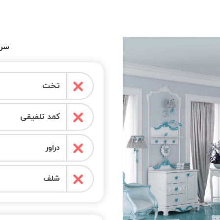
سرو
تخت
کمد تلفیقی
دراور
شلف