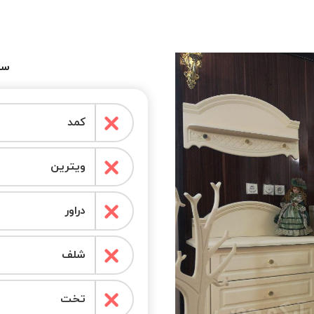
سر
کمد
ویترین
دراور
شلف
تخت