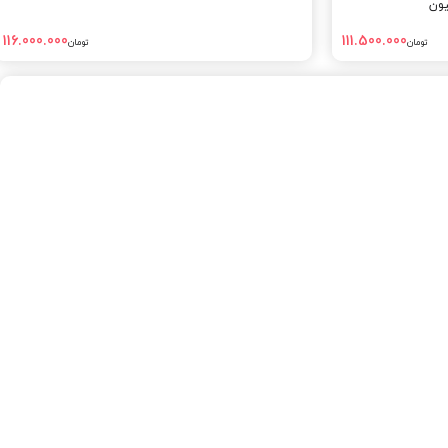
یون
116.000.000
111.500.000
تومان
تومان