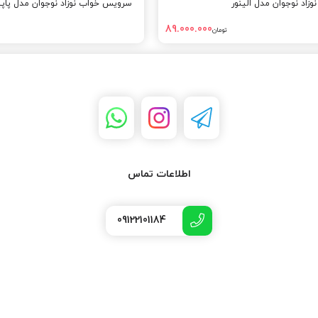
اد نوجوان مدل الینور
سرویس خواب نوزاد نوجوان مدل پاپ
89.000.000
تومان
اطلاعات تماس
09122101184