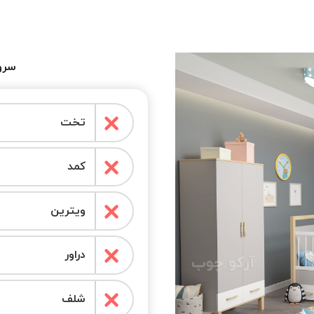
سرو
تخت
کمد
ویترین
دراور
شلف