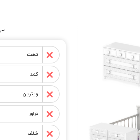
سرو
تخت
کمد
ویترین
دراور
شلف