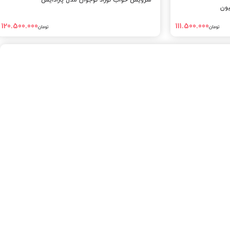
یون
120.500.000
111.500.000
تومان
تومان