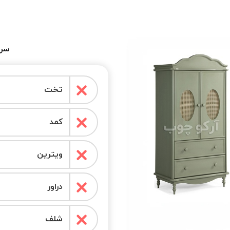
سرو
تخت
کمد
ویترین
دراور
شلف