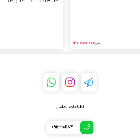
سرویس خواب نوزاد مدل پرنس
120.500.000
تومان
اطلاعات تماس
09122101184