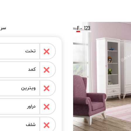
سرو
تخت
کمد
ویترین
دراور
شلف