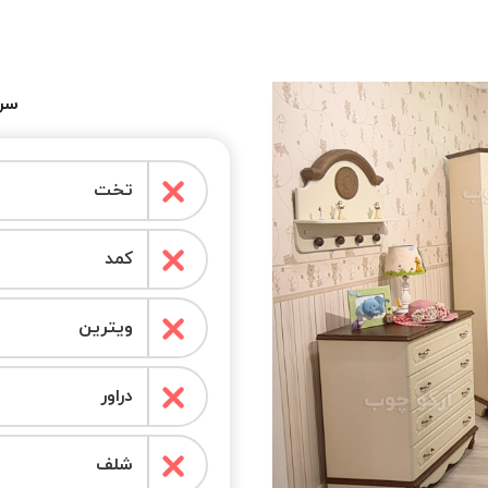
سرو
تخت
کمد
ویترین
دراور
شلف