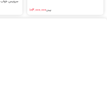
سرویس خواب نو
104.000.000
تومان