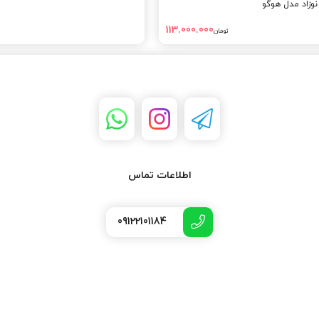
زاد مدل هوگو
113.000.000
تومان
اطلاعات تماس
09122101184