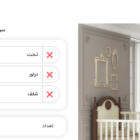
سرو
تخت
دراور
شلف