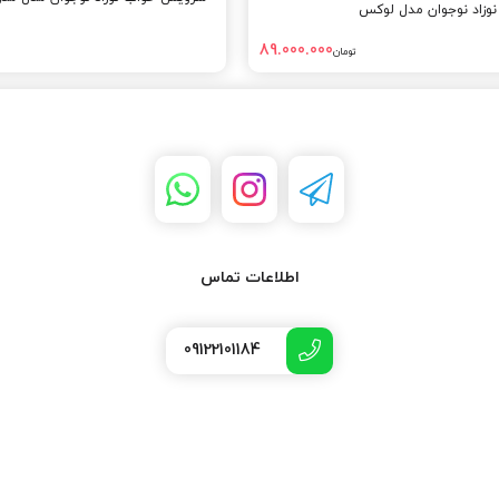
زاد نوجوان مدل لوکس
89.000.000
تومان
اطلاعات تماس
09122101184