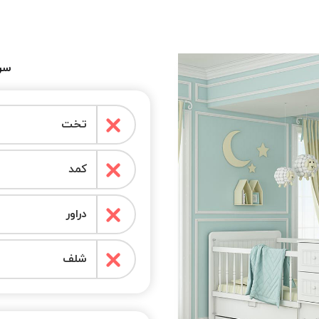
سرو
تخت
کمد
دراور
شلف