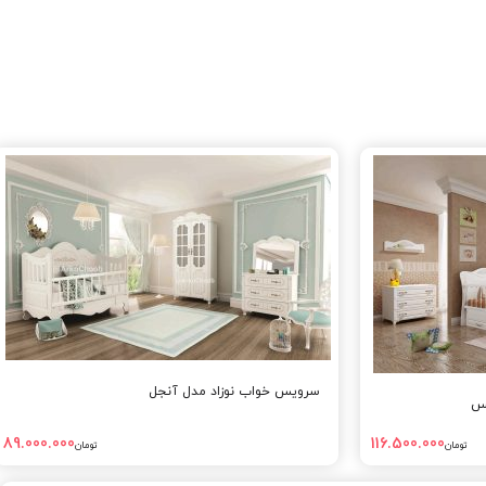
سرویس خواب نوزاد مدل آنجل
نس
89.000.000
116.500.000
تومان
تومان