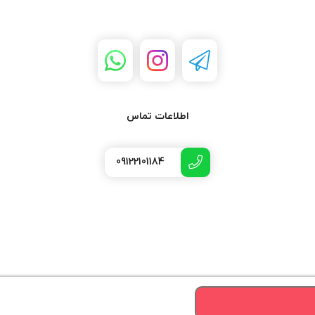
اطلاعات تماس
09122101184