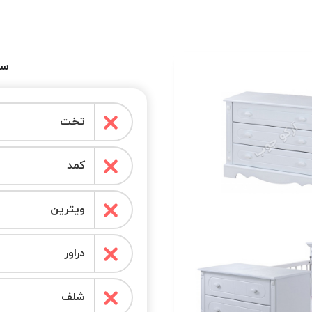
سر
تخت
کمد
ویترین
دراور
شلف