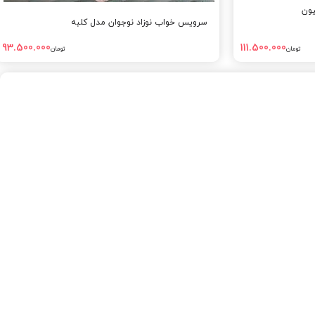
یون
سرویس خواب نوزاد نوجوان مدل کلبه
93.500.000
111.500.000
تومان
تومان