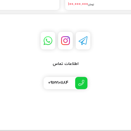
100.000.000
تومان
اطلاعات تماس
09122101184