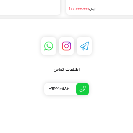
100.000.000
تومان
اطلاعات تماس
09122101184