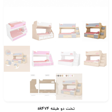
تخت دو طبقه ak474