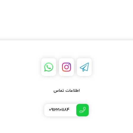
اطلاعات تماس
09122101184