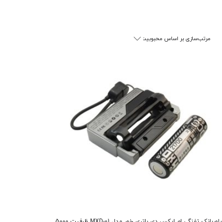
پاوربانک تفنگی ام‌ ایکس دی باتری خور مدل MXD-01 ظرفیت 5000