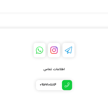
اطلاعات تماس
09122101184