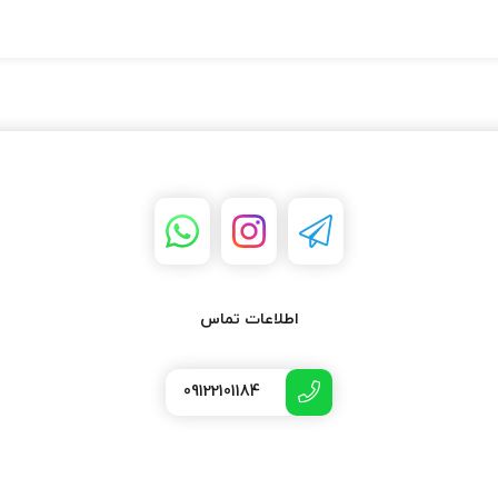
اطلاعات تماس
09122101184